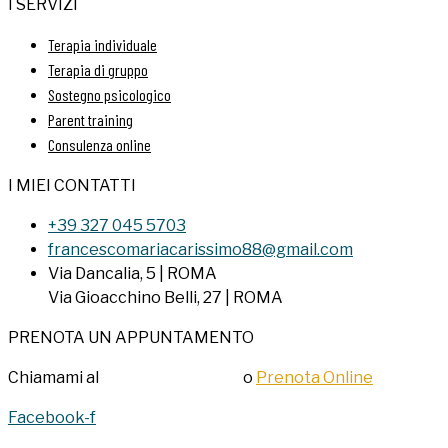
I SERVIZI
Terapia individuale
Terapia di gruppo
Sostegno psicologico
Parent training
Consulenza online
I MIEI CONTATTI
+39 327 045 5703
francescomariacarissimo88@gmail.com
Via Dancalia, 5 | ROMA
Via Gioacchino Belli, 27 | ROMA
PRENOTA UN APPUNTAMENTO
Chiamami al
+39 327 045 5703
o
Prenota Online
Facebook-f